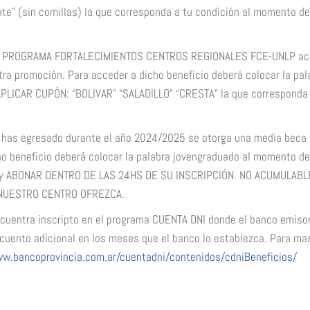
nte” (sin comillas) la que corresponda a tu condición al momento de
l PROGRAMA FORTALECIMIENTOS CENTROS REGIONALES FCE-UNLP ac
ra promoción. Para acceder a dicho beneficio deberá colocar la pal
APLICAR CUPÓN: “BOLIVAR” “SALADILLO” “CRESTA” la que corresponda
 has egresado durante el año 2024/2025 se otorga una media beca
o beneficio deberá colocar la palabra jovengraduado al momento de
ÓN y ABONAR DENTRO DE LAS 24HS DE SU INSCRIPCIÓN. NO ACUMULABL
NUESTRO CENTRO OFREZCA.
ncuentra inscripto en el programa CUENTA DNI donde el banco emiso
scuento adicional en los meses que el banco lo establezca. Para ma
ww.bancoprovincia.com.ar/cuentadni/contenidos/cdniBeneficios/