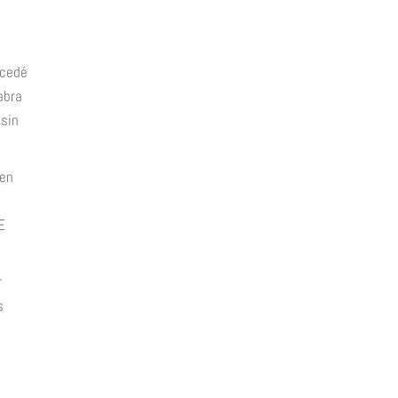
cedé
abra
 sin
 en
E
r
s