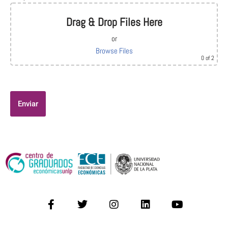
Drag & Drop Files Here
or
Browse Files
0
of 2