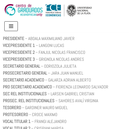
Ir
al
contenido
PRESIDENTE
– ABDALA MAXIMILIANO JAVIER
VICEPRESIDENTE 1
– LANGONI LUCAS
VICEPRESIDENTE 2
– FANJUL NICOLAS FRANCISCO
VICEPRESIDENTE 3
– GRIGNOLA NICOLAS ANDRES
SECRETARIO GENERAL
– ODRIOZOLA JULIETA
PROSECRETARIO GENERAL
– JARA JUAN MANUEL
SECRETARIO ACADEMICO
– GALARZA ADRIAN ALBERTO
PRO SECRETARIO ACADEMICO
– FIORENZA LEONARDO SALVADOR
SEC REL INSTITUCIONALES
– LARSEN GABRIEL CRISTIAN
PROSEC. REL INSTITUCIONALES
– SAHORES AVALÌ VIRGINIA
TESORERO
– GARDINER MAURO MIGUEL
PROTESORERO
– CROCE MAXIMO
VOCAL TITULAR 1
– FRANGI ALEJANDRO
VOCAL TITULAR 2
– CRISPIANI MARISA